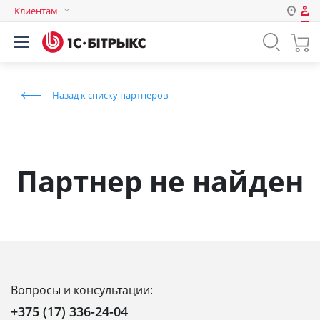
Клиентам
Авторизация
Россия
Нет аккаунта?
Зарегистрироваться
Казахстан
Назад к списку партнеров
Беларусь
Логин
Пароль
Партнер не найден
Запомнить меня на этом
компьютере
Забыли свой пароль?
Вопросы и консультации:
или войдите с помощью
+375 (17) 336-24-04