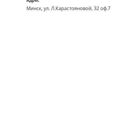
Адрес
или войдите с помощью
Минск, ул. Л.Карастояновой, 32 оф.7