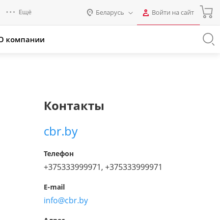
Ещё
Беларусь
Войти на сайт
Авторизация
О компании
Россия
Промо для партнеров
Нет аккаунта?
Зарегистрироваться
Казахстан
Беларусь
Логин
Контакты
Пароль
cbr.by
Запомнить меня на этом
Телефон
компьютере
+375333999971, +375333999971
Забыли свой пароль?
E-mail
info@cbr.by