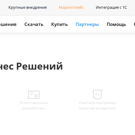
Крупные внедрения
Маркетплейс
Интеграция с 1С
ешения
Скачать
Купить
Партнеры
Помощь
нес Решений
Аттестованный
Участник программы
разработчик
качества внедрения