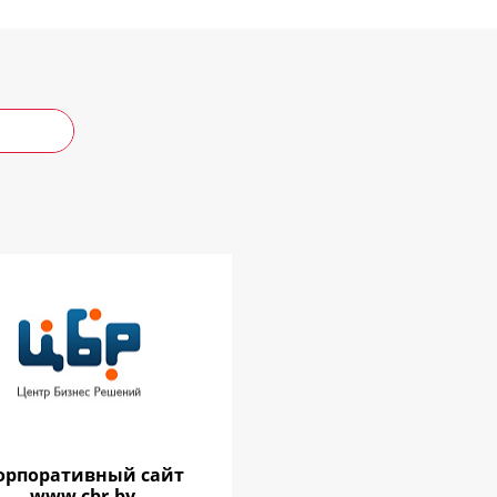
орпоративный сайт
www.cbr.by