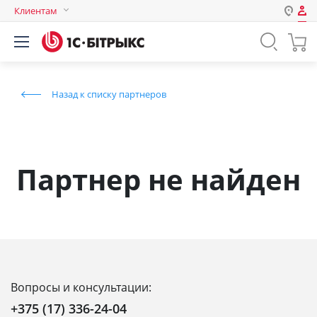
Клиентам
Авторизация
Россия
Нет аккаунта?
Зарегистрироваться
Казахстан
Назад к списку партнеров
Беларусь
Логин
Пароль
Партнер не найден
Запомнить меня на этом
компьютере
Забыли свой пароль?
Вопросы и консультации:
или войдите с помощью
+375 (17) 336-24-04