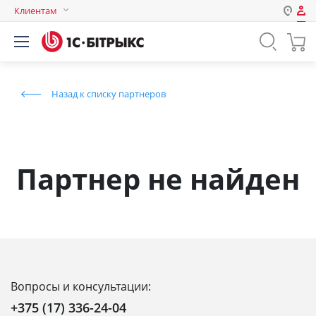
Клиентам
Авторизация
Россия
Нет аккаунта?
Зарегистрироваться
Казахстан
Назад к списку партнеров
Беларусь
Логин
Пароль
Партнер не найден
Запомнить меня на этом
компьютере
Забыли свой пароль?
Вопросы и консультации:
или войдите с помощью
+375 (17) 336-24-04