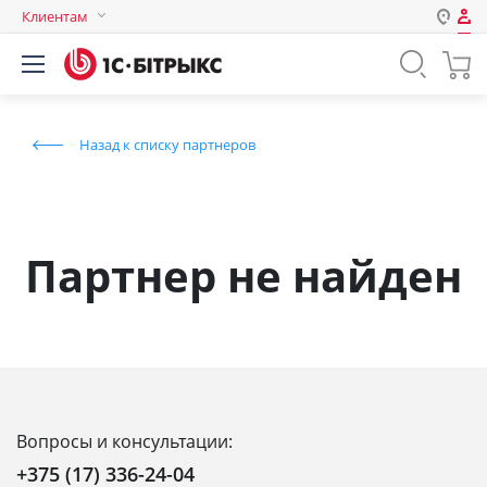
Клиентам
Авторизация
Россия
Нет аккаунта?
Зарегистрироваться
Казахстан
Назад к списку партнеров
Беларусь
Логин
Пароль
Партнер не найден
Запомнить меня на этом
компьютере
Забыли свой пароль?
Вопросы и консультации:
или войдите с помощью
+375 (17) 336-24-04