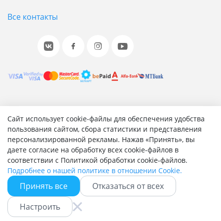
Все контакты
© 2001-2026 «Битрикс», «1С-Битрикс». Работает на 1С-
Сайт использует cookie-файлы для обеспечения удобства
Битрикс: Управление сайтом.
пользования сайтом, сбора статистики и представления
персонализированной рекламы. Нажав «Принять», вы
Согласие на обработку персональных данных
даете согласие на обработку всех cookie-файлов в
Отзыв согласия на обработку персональных данных
соответствии с Политикой обработки cookie-файлов.
Политика обработки персональных данных
Подробнее о нашей политике в отношении Cookie.
Соглашение об использовании сайта
Принять все
Отказаться от всех
Настроить