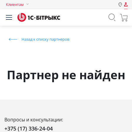
Клиентам
Авторизация
Россия
Нет аккаунта?
Зарегистрироваться
Казахстан
Назад к списку партнеров
Беларусь
Логин
Пароль
Партнер не найден
Запомнить меня на этом
компьютере
Забыли свой пароль?
Вопросы и консультации:
или войдите с помощью
+375 (17) 336-24-04