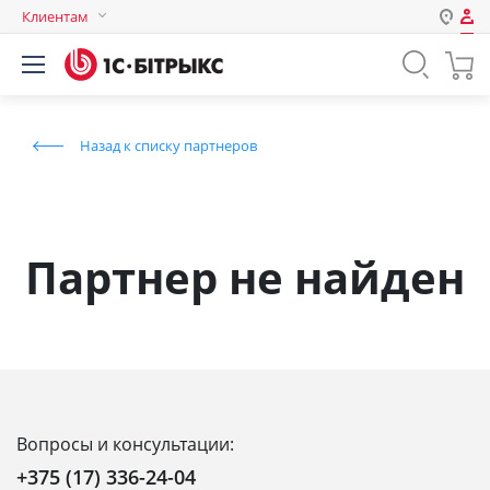
Клиентам
Авторизация
Россия
Нет аккаунта?
Зарегистрироваться
Казахстан
Назад к списку партнеров
Беларусь
Логин
Пароль
Партнер не найден
Запомнить меня на этом
компьютере
Забыли свой пароль?
Вопросы и консультации:
или войдите с помощью
+375 (17) 336-24-04