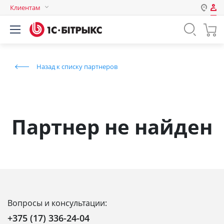
Клиентам
Авторизация
Россия
Нет аккаунта?
Зарегистрироваться
Казахстан
Назад к списку партнеров
Беларусь
Логин
Пароль
Партнер не найден
Запомнить меня на этом
компьютере
Забыли свой пароль?
Вопросы и консультации:
или войдите с помощью
+375 (17) 336-24-04