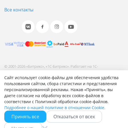
Все контакты
© 2001-2026 «Битрикс», «1С-Битрикс». Работает на 1С-
Битрикс: Управление сайтом.
Сайт использует cookie-файлы для обеспечения удобства
Согласие на обработку персональных данных
пользования сайтом, сбора статистики и представления
Отзыв согласия на обработку персональных данных
персонализированной рекламы. Нажав «Принять», вы
Политика обработки персональных данных
даете согласие на обработку всех cookie-файлов в
Соглашение об использовании сайта
соответствии с Политикой обработки cookie-файлов.
Подробнее о нашей политике в отношении Cookie.
Принять все
Отказаться от всех
Быстро с 1С-Битрикс