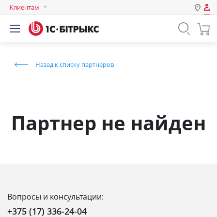
Клиентам
Авторизация
Россия
Нет аккаунта?
Зарегистрироваться
Казахстан
Назад к списку партнеров
Беларусь
Логин
Пароль
Партнер не найден
Запомнить меня на этом
компьютере
Забыли свой пароль?
Вопросы и консультации:
или войдите с помощью
+375 (17) 336-24-04