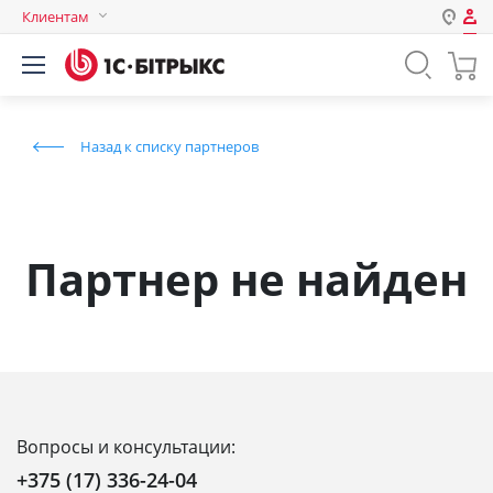
Клиентам
Авторизация
Россия
Нет аккаунта?
Зарегистрироваться
Казахстан
Назад к списку партнеров
Беларусь
Логин
Пароль
Партнер не найден
Запомнить меня на этом
компьютере
Забыли свой пароль?
Вопросы и консультации:
или войдите с помощью
+375 (17) 336-24-04