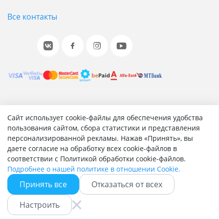
Все контакты
© 2001-2026 «Битрикс», «1С-Битрикс». Работает на 1С-
Сайт использует cookie-файлы для обеспечения удобства
Битрикс: Управление сайтом.
пользования сайтом, сбора статистики и представления
персонализированной рекламы. Нажав «Принять», вы
Согласие на обработку персональных данных
даете согласие на обработку всех cookie-файлов в
Отзыв согласия на обработку персональных данных
соответствии с Политикой обработки cookie-файлов.
Политика обработки персональных данных
Подробнее о нашей политике в отношении Cookie.
Соглашение об использовании сайта
Принять все
Отказаться от всех
Настроить