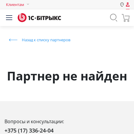
Клиентам
Авторизация
Россия
Нет аккаунта?
Зарегистрироваться
Казахстан
Назад к списку партнеров
Беларусь
Логин
Пароль
Партнер не найден
Запомнить меня на этом
компьютере
Забыли свой пароль?
Вопросы и консультации:
или войдите с помощью
+375 (17) 336-24-04