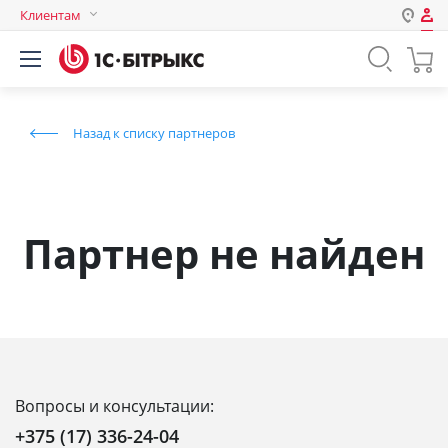
Клиентам
Авторизация
Россия
Нет аккаунта?
Зарегистрироваться
Казахстан
Назад к списку партнеров
Беларусь
Логин
Пароль
Партнер не найден
Запомнить меня на этом
компьютере
Забыли свой пароль?
Вопросы и консультации:
или войдите с помощью
+375 (17) 336-24-04