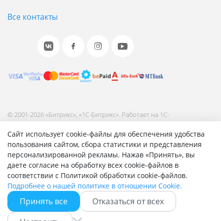
Все контакты
© 2001-2026 «Битрикс», «1С-Битрикс». Работает на 1С-
Битрикс: Управление сайтом.
Сайт использует cookie-файлы для обеспечения удобства
Согласие на обработку персональных данных
пользования сайтом, сбора статистики и представления
Отзыв согласия на обработку персональных данных
персонализированной рекламы. Нажав «Принять», вы
Политика обработки персональных данных
даете согласие на обработку всех cookie-файлов в
Соглашение об использовании сайта
соответствии с Политикой обработки cookie-файлов.
Подробнее о нашей политике в отношении Cookie.
Принять все
Отказаться от всех
Быстро с 1С-Битрикс