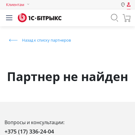
Клиентам
Авторизация
Россия
Нет аккаунта?
Зарегистрироваться
Казахстан
Назад к списку партнеров
Беларусь
Логин
Пароль
Партнер не найден
Запомнить меня на этом
компьютере
Забыли свой пароль?
Вопросы и консультации:
или войдите с помощью
+375 (17) 336-24-04