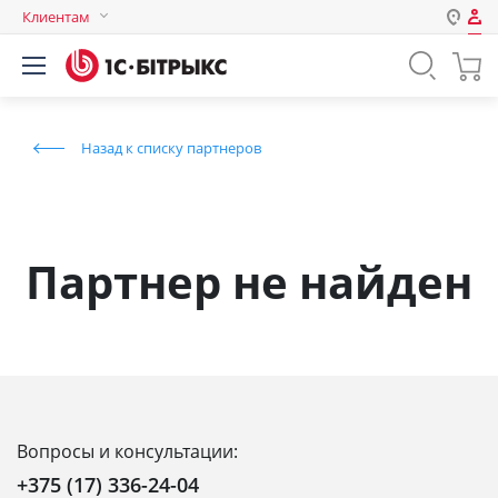
Клиентам
Авторизация
Россия
Нет аккаунта?
Зарегистрироваться
Казахстан
Назад к списку партнеров
Беларусь
Логин
Пароль
Партнер не найден
Запомнить меня на этом
компьютере
Забыли свой пароль?
Вопросы и консультации:
или войдите с помощью
+375 (17) 336-24-04