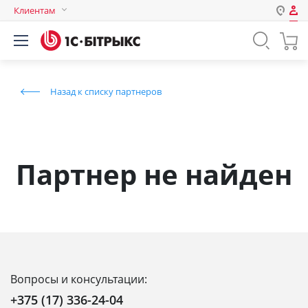
Клиентам
Авторизация
Россия
Нет аккаунта?
Зарегистрироваться
Казахстан
Назад к списку партнеров
Беларусь
Логин
Пароль
Партнер не найден
Запомнить меня на этом
компьютере
Забыли свой пароль?
Вопросы и консультации:
или войдите с помощью
+375 (17) 336-24-04