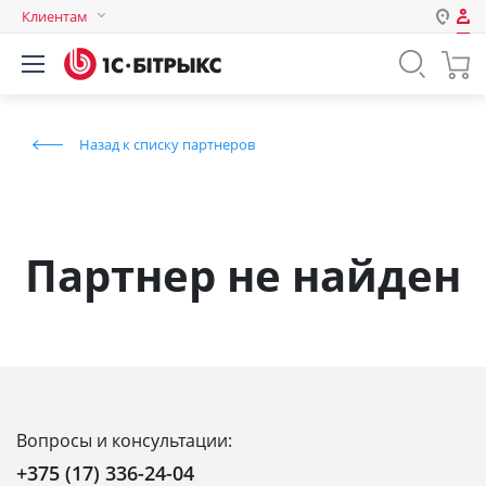
Клиентам
Авторизация
Россия
Нет аккаунта?
Зарегистрироваться
Казахстан
Назад к списку партнеров
Беларусь
Логин
Пароль
Партнер не найден
Запомнить меня на этом
компьютере
Забыли свой пароль?
Вопросы и консультации:
или войдите с помощью
+375 (17) 336-24-04