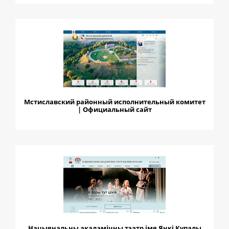
Мстиславский районный исполнительный комитет
| Официальный сайт
Нацыянальны акадэмічны тэатр імя Янкі Купалы