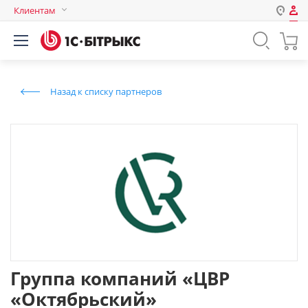
Клиентам
Авторизация
Россия
Нет аккаунта?
Зарегистрироваться
Казахстан
Назад к списку партнеров
Беларусь
Логин
Пароль
Запомнить меня на этом
компьютере
Забыли свой пароль?
Группа компаний «ЦВР
«Октябрьский»
или войдите с помощью