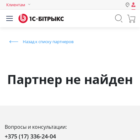
Клиентам
Авторизация
Россия
Нет аккаунта?
Зарегистрироваться
Казахстан
Назад к списку партнеров
Беларусь
Логин
Пароль
Партнер не найден
Запомнить меня на этом
компьютере
Забыли свой пароль?
Вопросы и консультации:
или войдите с помощью
+375 (17) 336-24-04