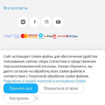
Все контакты
© 2001-2026 «Битрикс», «1С-Битрикс». Работает на 1С-
Сайт использует cookie-файлы для обеспечения удобства
Битрикс: Управление сайтом.
пользования сайтом, сбора статистики и представления
персонализированной рекламы. Нажав «Принять», вы
Согласие на обработку персональных данных
даете согласие на обработку всех cookie-файлов в
Отзыв согласия на обработку персональных данных
соответствии с Политикой обработки cookie-файлов.
Политика обработки персональных данных
Подробнее о нашей политике в отношении Cookie.
Соглашение об использовании сайта
Принять все
Отказаться от всех
Настроить