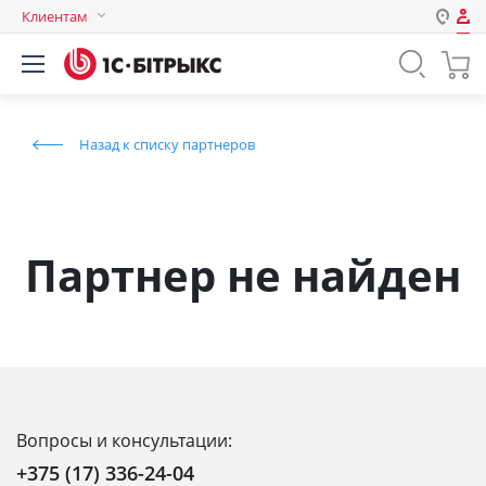
Клиентам
Авторизация
Россия
Нет аккаунта?
Зарегистрироваться
Казахстан
Назад к списку партнеров
Беларусь
Логин
Пароль
Партнер не найден
Запомнить меня на этом
компьютере
Забыли свой пароль?
Вопросы и консультации:
или войдите с помощью
+375 (17) 336-24-04