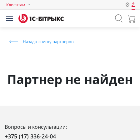
Клиентам
Авторизация
Россия
Нет аккаунта?
Зарегистрироваться
Казахстан
Назад к списку партнеров
Беларусь
Логин
Пароль
Партнер не найден
Запомнить меня на этом
компьютере
Забыли свой пароль?
Вопросы и консультации:
или войдите с помощью
+375 (17) 336-24-04