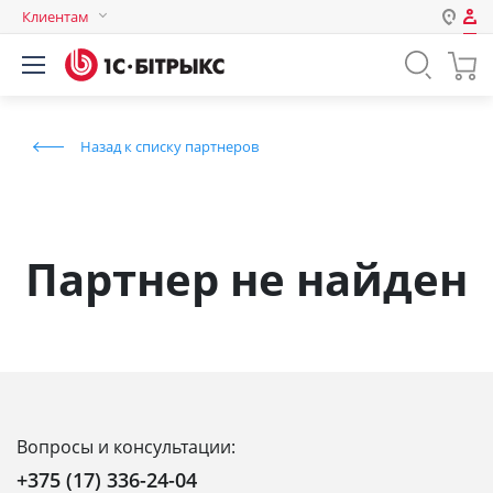
Клиентам
Авторизация
Россия
Нет аккаунта?
Зарегистрироваться
Казахстан
Назад к списку партнеров
Беларусь
Логин
Пароль
Партнер не найден
Запомнить меня на этом
компьютере
Забыли свой пароль?
Вопросы и консультации:
или войдите с помощью
+375 (17) 336-24-04