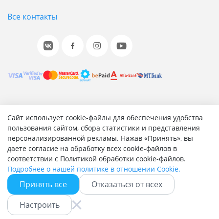
Все контакты
© 2001-2026 «Битрикс», «1С-Битрикс». Работает на 1С-
Сайт использует cookie-файлы для обеспечения удобства
Битрикс: Управление сайтом.
пользования сайтом, сбора статистики и представления
персонализированной рекламы. Нажав «Принять», вы
Согласие на обработку персональных данных
даете согласие на обработку всех cookie-файлов в
Отзыв согласия на обработку персональных данных
соответствии с Политикой обработки cookie-файлов.
Политика обработки персональных данных
Подробнее о нашей политике в отношении Cookie.
Соглашение об использовании сайта
Принять все
Отказаться от всех
Настроить