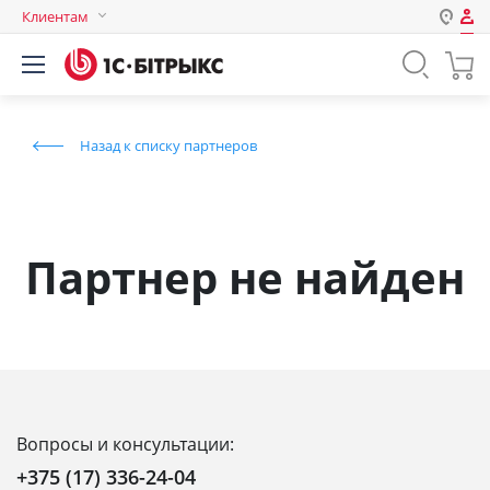
Клиентам
Авторизация
Россия
Нет аккаунта?
Зарегистрироваться
Казахстан
Назад к списку партнеров
Беларусь
Логин
Пароль
Партнер не найден
Запомнить меня на этом
компьютере
Забыли свой пароль?
Вопросы и консультации:
или войдите с помощью
+375 (17) 336-24-04