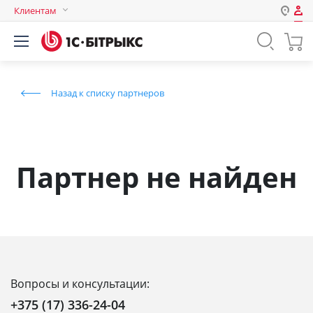
Клиентам
Авторизация
Россия
Нет аккаунта?
Зарегистрироваться
Казахстан
Назад к списку партнеров
Беларусь
Логин
Пароль
Партнер не найден
Запомнить меня на этом
компьютере
Забыли свой пароль?
Вопросы и консультации:
или войдите с помощью
+375 (17) 336-24-04