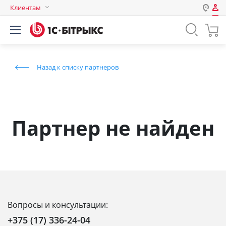
Клиентам
Авторизация
Россия
Нет аккаунта?
Зарегистрироваться
Казахстан
Назад к списку партнеров
Беларусь
Логин
Пароль
Партнер не найден
Запомнить меня на этом
компьютере
Забыли свой пароль?
Вопросы и консультации:
или войдите с помощью
+375 (17) 336-24-04