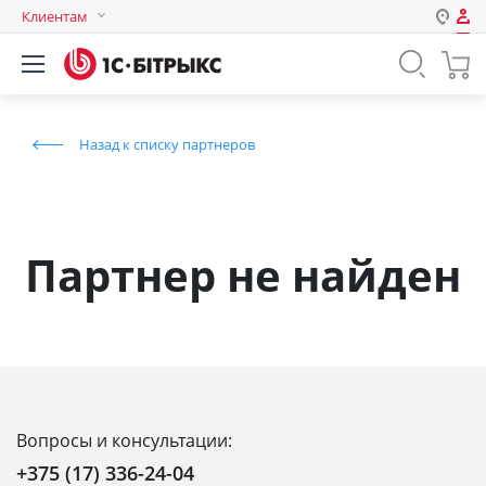
Клиентам
Авторизация
Россия
Нет аккаунта?
Зарегистрироваться
Казахстан
Назад к списку партнеров
Беларусь
Логин
Пароль
Партнер не найден
Запомнить меня на этом
компьютере
Забыли свой пароль?
Вопросы и консультации:
или войдите с помощью
+375 (17) 336-24-04