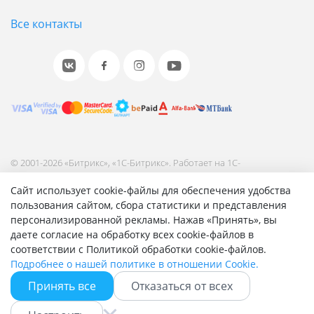
Все контакты
© 2001-2026 «Битрикс», «1С-Битрикс». Работает на 1С-
Битрикс: Управление сайтом.
Сайт использует cookie-файлы для обеспечения удобства
Согласие на обработку персональных данных
пользования сайтом, сбора статистики и представления
Отзыв согласия на обработку персональных данных
персонализированной рекламы. Нажав «Принять», вы
Политика обработки персональных данных
даете согласие на обработку всех cookie-файлов в
Соглашение об использовании сайта
соответствии с Политикой обработки cookie-файлов.
Подробнее о нашей политике в отношении Cookie.
Принять все
Отказаться от всех
Быстро с 1С-Битрикс