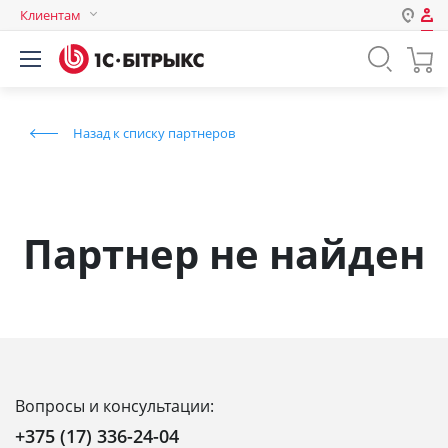
Клиентам
Авторизация
Россия
Нет аккаунта?
Зарегистрироваться
Казахстан
Назад к списку партнеров
Беларусь
Логин
Пароль
Партнер не найден
Запомнить меня на этом
компьютере
Забыли свой пароль?
Вопросы и консультации:
или войдите с помощью
+375 (17) 336-24-04