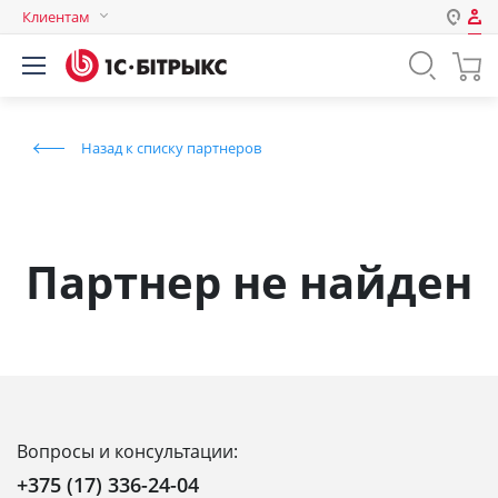
Клиентам
Авторизация
Россия
Нет аккаунта?
Зарегистрироваться
Казахстан
Назад к списку партнеров
Беларусь
Логин
Пароль
Партнер не найден
Запомнить меня на этом
компьютере
Забыли свой пароль?
Вопросы и консультации:
или войдите с помощью
+375 (17) 336-24-04