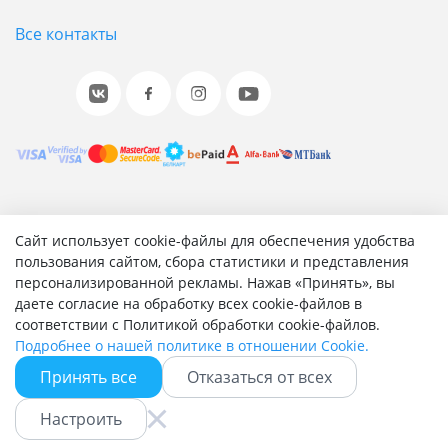
Все контакты
© 2001-2026 «Битрикс», «1С-Битрикс». Работает на 1С-
Сайт использует cookie-файлы для обеспечения удобства
Битрикс: Управление сайтом.
пользования сайтом, сбора статистики и представления
персонализированной рекламы. Нажав «Принять», вы
Согласие на обработку персональных данных
даете согласие на обработку всех cookie-файлов в
Отзыв согласия на обработку персональных данных
соответствии с Политикой обработки cookie-файлов.
Политика обработки персональных данных
Подробнее о нашей политике в отношении Cookie.
Соглашение об использовании сайта
Принять все
Отказаться от всех
Настроить