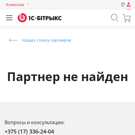
Клиентам
Авторизация
Россия
Нет аккаунта?
Зарегистрироваться
Казахстан
Назад к списку партнеров
Беларусь
Логин
Пароль
Партнер не найден
Запомнить меня на этом
компьютере
Забыли свой пароль?
Вопросы и консультации:
или войдите с помощью
+375 (17) 336-24-04