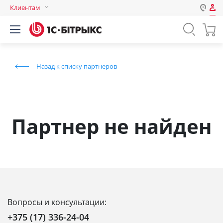
Клиентам
Авторизация
Россия
Нет аккаунта?
Зарегистрироваться
Казахстан
Назад к списку партнеров
Беларусь
Логин
Пароль
Партнер не найден
Запомнить меня на этом
компьютере
Забыли свой пароль?
Вопросы и консультации:
или войдите с помощью
+375 (17) 336-24-04