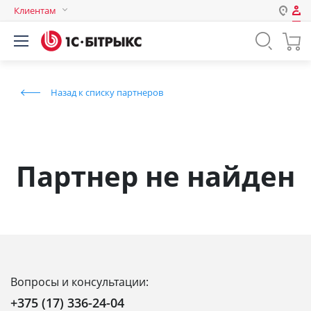
Клиентам
Авторизация
Россия
Нет аккаунта?
Зарегистрироваться
Казахстан
Назад к списку партнеров
Беларусь
Логин
Пароль
Партнер не найден
Запомнить меня на этом
компьютере
Забыли свой пароль?
Вопросы и консультации:
или войдите с помощью
+375 (17) 336-24-04