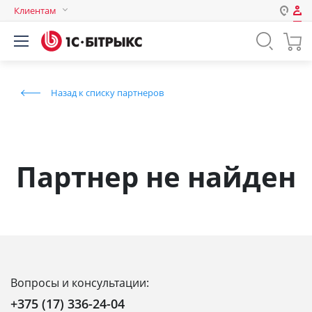
Клиентам
Авторизация
Россия
Нет аккаунта?
Зарегистрироваться
Казахстан
Назад к списку партнеров
Беларусь
Логин
Пароль
Партнер не найден
Запомнить меня на этом
компьютере
Забыли свой пароль?
Вопросы и консультации:
или войдите с помощью
+375 (17) 336-24-04