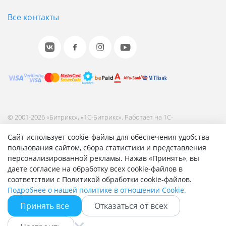
Все контакты
© 2001-2026 «Битрикс», «1С-Битрикс». Работает на 1С-
Битрикс: Управление сайтом.
Сайт использует cookie-файлы для обеспечения удобства
Согласие на обработку персональных данных
пользования сайтом, сбора статистики и представления
Отзыв согласия на обработку персональных данных
персонализированной рекламы. Нажав «Принять», вы
Политика обработки персональных данных
даете согласие на обработку всех cookie-файлов в
Соглашение об использовании сайта
соответствии с Политикой обработки cookie-файлов.
Подробнее о нашей политике в отношении Cookie.
Принять все
Отказаться от всех
Быстро с 1С-Битрикс