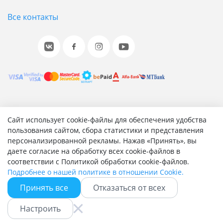
Все контакты
© 2001-2026 «Битрикс», «1С-Битрикс». Работает на 1С-
Сайт использует cookie-файлы для обеспечения удобства
Битрикс: Управление сайтом.
пользования сайтом, сбора статистики и представления
персонализированной рекламы. Нажав «Принять», вы
Согласие на обработку персональных данных
даете согласие на обработку всех cookie-файлов в
Отзыв согласия на обработку персональных данных
соответствии с Политикой обработки cookie-файлов.
Политика обработки персональных данных
Подробнее о нашей политике в отношении Cookie.
Соглашение об использовании сайта
Принять все
Отказаться от всех
Настроить