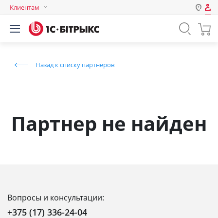
Клиентам
Авторизация
Россия
Нет аккаунта?
Зарегистрироваться
Казахстан
Назад к списку партнеров
Беларусь
Логин
Пароль
Партнер не найден
Запомнить меня на этом
компьютере
Забыли свой пароль?
Вопросы и консультации:
или войдите с помощью
+375 (17) 336-24-04