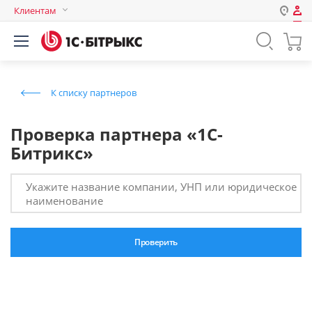
Клиентам
Авторизация
Россия
Нет аккаунта?
Зарегистрироваться
Казахстан
К списку партнеров
Беларусь
Логин
Проверка партнера «1С-
Битрикс»
Пароль
Укажите название компании, УНП или юридическое
Запомнить меня на этом
наименование
компьютере
Забыли свой пароль?
Проверить
или войдите с помощью