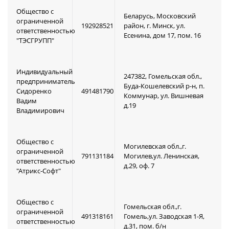
Общество с
Беларусь, Московский
ограниченной
192928521
район, г. Минск, ул.
ответственностью
Есенина, дом 17, пом. 16
"ТЭСГРУПП"
Индивидуальный
247382, Гомельская обл.,
предприниматель
Буда-Кошелевский р-н, п.
Сидоренко
491481790
Коммунар, ул. Вишневая
Вадим
д.19
Владимирович
Общество с
Могилевская обл.,г.
ограниченной
791131184
Могилев,ул. Ленинская,
ответственностью
д.29, оф. 7
"Атрикс-Софт"
Общество с
Гомельская обл.,г.
ограниченной
491318161
Гомель,ул. Заводская 1-Я,
ответственностью
д.31, пом. б/н