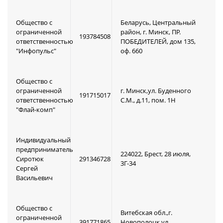
Общество с
Беларусь, Центральный
ограниченной
район, г. Минск, ПР.
193784508
ответственностью
ПОБЕДИТЕЛЕЙ, дом 135,
"Инфопульс"
оф. 660
Общество с
ограниченной
г. Минск,ул. Буденного
191715017
ответственностью
С.М., д.11, пом. 1Н
"Флай-комп"
Индивидуальный
предприниматель
224022, Брест, 28 июля,
Сиротюк
291346728
3Г-34
Сергей
Васильевич
Общество с
Витебская обл.,г.
ограниченной
391771865
Новополоцк,ул.