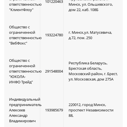
101220463
ответственностью
Минск, ул. Ольшевского,
"КлиентФлоу"
дом 22, каб. 108Б
Общество с
ограниченной
г. Минск,ул. Матусевича,
193224780
ответственностью
д.72, пом. 250
"ВебФокс"
Общество с
Республика Беларусь,
ограниченной
Брестская область,
ответственностью
291548004
Московский район, г. Брест,
"ЮКОЛА-
ул. Московская, дом 275А
ИНФО Трейд"
Индивидуальный
предприниматель
220012, город Минск,
Алексеев
193985679
проспект Независимости
Александр
88,
Владимирович