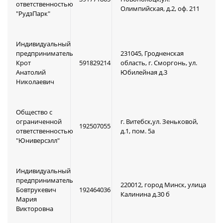
ответственностью
Олимпийская, д.2, оф. 211
"РудзПарк"
Индивидуальный
предприниматель
231045, Гродненская
Крот
591829214
область, г. Сморгонь, ул.
Анатолий
Юбилейная д.3
Николаевич
Общество с
ограниченной
г. Витебск,ул. Зеньковой,
192507055
ответственностью
д.1, пом. 5а
"Юниверсэлл"
Индивидуальный
предприниматель
220012, город Минск, улица
Бовтрукевич
192464036
Калинина д.30 б
Мария
Викторовна