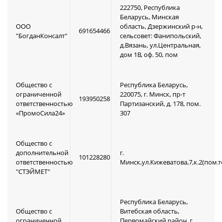
222750, Республика
Беларусь, Минская
ООО
область, Дзержинский р-н,
691654466
"БогданКонсалт"
сельсовет: Фанипольский,
д.Вязань, ул.Центральная,
дом 1В, оф. 50, пом
Общество с
Республика Беларусь,
ограниченной
220075, г. Минск, пр-т
193950258
ответственностью
Партизанский, д. 178, пом.
«ПромоСила24»
307
Общество с
дополнительной
г.
101228280
ответственностью
Минск,ул.Кижеватова,7,к.2(пом.
"СТЭЙМЕТ"
Республика Беларусь,
Общество с
Витебская область,
ограниченной
Первомайский район, г.