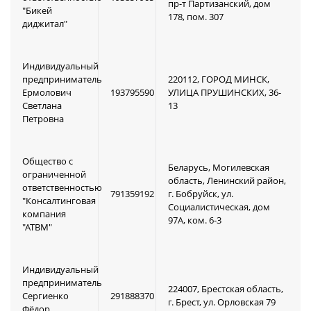
пр-т Партизанский, дом
"Бикей
178, пом. 307
диджитал"
Индивидуальный
предприниматель
220112, ГОРОД МИНСК,
Ермолович
193795590
УЛИЦА ПРУШИНСКИХ, 36-
Светлана
13
Петровна
Общество с
Беларусь, Могилевская
ограниченной
область, Ленинский район,
ответственностью
791359192
г. Бобруйск, ул.
"Консалтинговая
Социалистическая, дом
компания
97А, ком. 6-3
"АТВМ"
Индивидуальный
предприниматель
224007, Брестская область,
Сергиенко
291888370
г. Брест, ул. Орловская 79
Фёдор