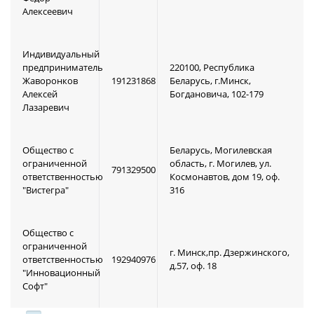
Алексеевич
Индивидуальный
предприниматель
220100, Республика
Жаворонков
191231868
Беларусь, г.Минск,
Алексей
Богдановича, 102-179
Лазаревич
Общество с
Беларусь, Могилевская
ограниченной
область, г. Могилев, ул.
791329500
ответственностью
Космонавтов, дом 19, оф.
"Вистегра"
316
Общество с
ограниченной
г. Минск,пр. Дзержинского,
ответственностью
192940976
д.57, оф. 18
"Инновационный
Софт"