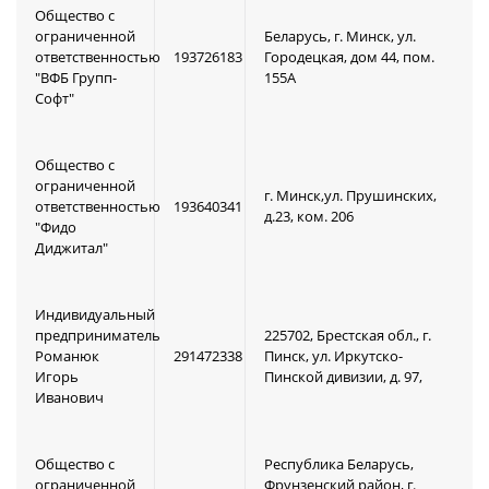
Общество с
ограниченной
Беларусь, г. Минск, ул.
ответственностью
193726183
Городецкая, дом 44, пом.
"ВФБ Групп-
155А
Софт"
Общество с
ограниченной
г. Минск,ул. Прушинских,
ответственностью
193640341
д.23, ком. 206
"Фидо
Диджитал"
Индивидуальный
предприниматель
225702, Брестская обл., г.
Романюк
291472338
Пинск, ул. Иркутско-
Игорь
Пинской дивизии, д. 97,
Иванович
Общество с
Республика Беларусь,
ограниченной
Фрунзенский район, г.