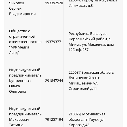
220047, город Минск, улица
Янковец
193392520
Илимская, д.3,
Сергей
Владимирович
Общество с
Республика Беларусь,
ограниченной
Первомайский район, г.
ответственностью
193793771
Минск, ул. Макаенка, дом
"МФ Медиа
12Г, оф. 257
Лэнд"
Индивидуальный
225687 Брестская область
предприниматель
Лунинецкий р-н г.
Куприянова
291847244
Микашевичи ул.
Ольга
Строителей д.11
Олеговна
Индивидуальный
предприниматель
213879, Могилевская
Макаревич
791257194
область, гп Глуск, ул
Татьяна
Кирова д 43