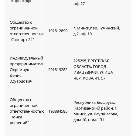
"Кареософт"
оф. 27
Общество с
ограниченной
г. Минск,пер. Тучинский,
192812899
ответственностью
д.2, оф. 10
"Саппорт 24"
Индивидуальный
225295, БРЕСТСКАЯ
предприниматель
ОБЛАСТЬ, ГОРОД
Охремчук
291819282
ИВАЦЕВИЧИ, УЛИЦА
Денис
ЧЕРТКОВА, 41, 57
Эдуардович
Общество с
Республика Беларусь,
ограниченной
Партизанский район, г.
ответственностью
193884585
Минск, ул. Ваупшасова,
"Точка
дом 10, пом. 131
решений"