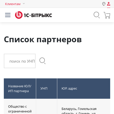
Клиентам
Авторизация
Россия
Нет аккаунта?
Зарегистрироваться
Казахстан
Беларусь
Список партнеров
Логин
Пароль
поиск по УНП
Запомнить меня на этом
компьютере
Название ЮЛ/
Забыли свой пароль?
УНП
ЮР. адрес
ИП партнера
Общество с
Беларусь, Гомельская
или войдите с помощью
ограниченной
область, г. Гомель, ул.