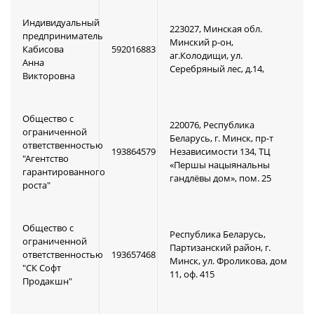
Индивидуальный
223027, Минская обл.
предприниматель
Минский р-он,
Кабисова
592016883
аг.Колодищи, ул.
Анна
Серебряный лес, д.14,
Викторовна
Общество с
220076, Республика
ограниченной
Беларусь, г. Минск, пр-т
ответственностью
193864579
Независимости 134, ТЦ
"Агентство
«Першы нацыянальны
гарантированного
гандлёвы дом», пом. 25
роста"
Общество с
Республика Беларусь,
ограниченной
Партизанский район, г.
ответственностью
193657468
Минск, ул. Фроликова, дом
"СК Софт
11, оф. 415
Продакшн"