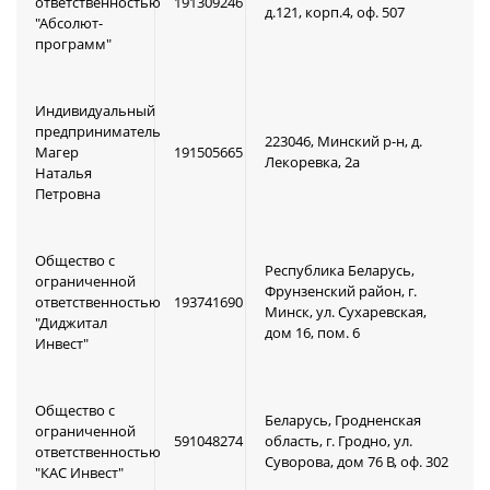
ответственностью
191309246
д.121, корп.4, оф. 507
"Абсолют-
программ"
Индивидуальный
предприниматель
223046, Минский р-н, д.
Магер
191505665
Лекоревка, 2а
Наталья
Петровна
Общество с
Республика Беларусь,
ограниченной
Фрунзенский район, г.
ответственностью
193741690
Минск, ул. Сухаревская,
"Диджитал
дом 16, пом. 6
Инвест"
Общество с
Беларусь, Гродненская
ограниченной
591048274
область, г. Гродно, ул.
ответственностью
Суворова, дом 76 В, оф. 302
"КАС Инвест"