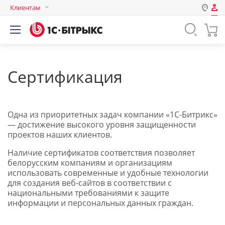
Клиентам
Авторизация
Россия
Нет аккаунта?
Зарегистрироваться
Казахстан
Беларусь
Сертификация
Логин
Одна из приоритетных задач компании «1С-Битрикс»
Пароль
— достижение высокого уровня защищенности
проектов наших клиентов.
Запомнить меня на этом
Наличие сертификатов соответствия позволяет
компьютере
белорусским компаниям и организациям
Забыли свой пароль?
использовать современные и удобные технологии
для создания веб-сайтов в соответствии с
национальными требованиями к защите
информации и персональных данных граждан.
или войдите с помощью