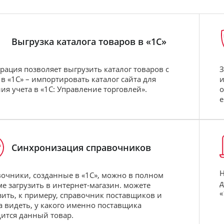
Выгрузка каталога товаров в «1С»
рация позволяет выгрузить каталог товаров с
З
 в «1С» – импортировать каталог сайта для
и
ия учета в «1С: Управление торговлей».
о
е
Синхронизация справочников
Н
очники, созданные в «1С», можно в полном
д
е загрузить в интернет-магазин. можете
«
зить, к примеру, справочник поставщиков и
а видеть, у какого именно поставщика
ится данный товар.