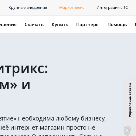
Крупные внедрения
Маркетплейс
Интеграция с 1С
ешения
Скачать
Купить
Партнеры
Помощь
итрикс:
м» и
»
иятие» необходима любому бизнесу,
неё интернет-магазин просто не