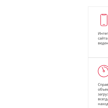
Интег
сайта
веден
Справ
объем
загру
всегд
наход