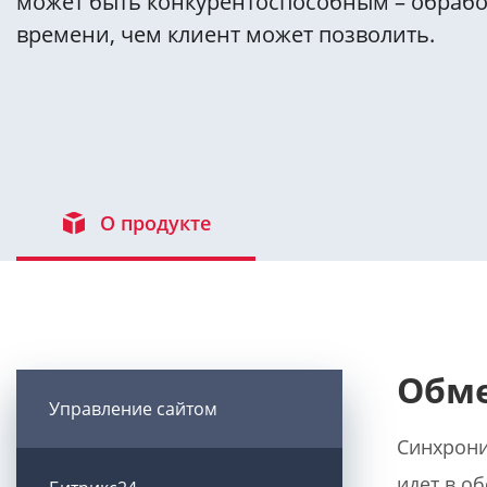
может быть конкурентоспособным – обрабо
времени, чем клиент может позволить.
О продукте
Обме
Управление сайтом
Синхрони
идет в об