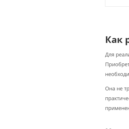
Как 
Для реал
Приобрет
необходи
Она не т
практиче
применен