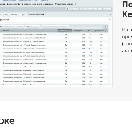
По
Ke
На 
пре
(на
авт
кже