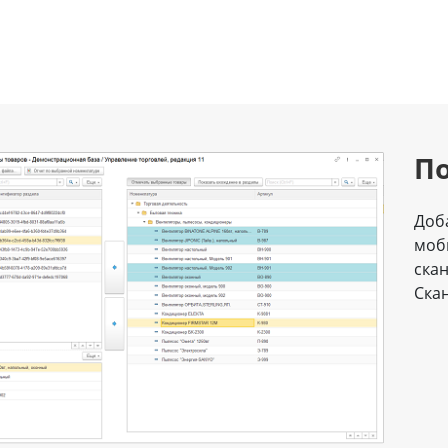
По
Доб
моб
ска
Ска