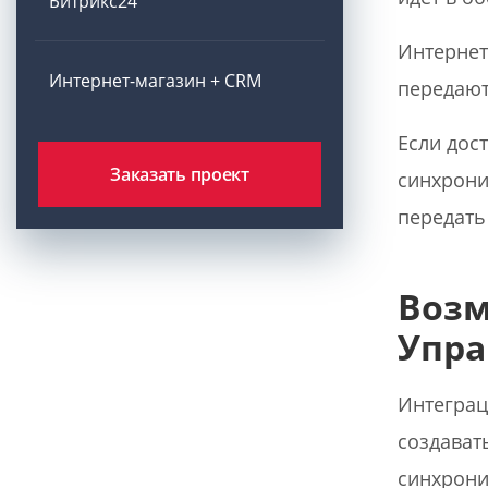
Битрикс24
Интернет-
Интернет-магазин + CRM
передают
Если дос
Заказать проект
синхрони
передать
Возм
Упра
Интеграц
создават
синхрони