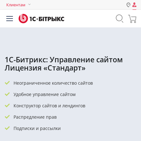
Клиентам
Авторизация
Россия
Нет аккаунта?
Зарегистрироваться
Казахстан
Беларусь
Логин
1С-Битрикс: Управление сайтом
Лицензия «Стандарт»
Пароль
Неограниченное количество сайтов
Запомнить меня на этом
Удобное управление сайтом
компьютере
Конструктор сайтов и лендингов
Забыли свой пароль?
Распредление прав
Подписки и рассылки
или войдите с помощью