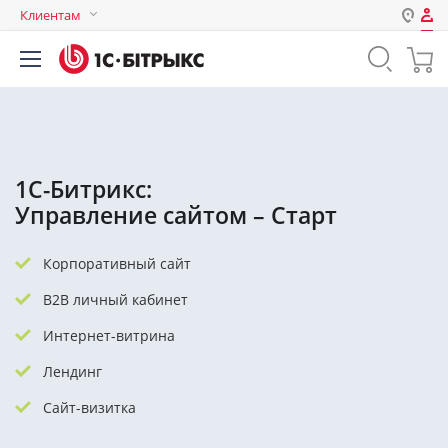
Клиентам
Авторизация
Россия
Нет аккаунта?
Зарегистрироваться
Казахстан
Беларусь
Логин
1С-Битрикс:
Управление сайтом – Старт
Пароль
Корпоративный сайт
Запомнить меня на этом
B2B личный кабинет
компьютере
Интернет-витрина
Забыли свой пароль?
Лендинг
Сайт-визитка
или войдите с помощью