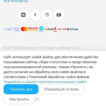
Все контакты
© 2001-2026 «Битрикс», «1С-Битрикс». Работает на 1С-
Битрикс: Управление сайтом.
Сайт использует cookie-файлы для обеспечения удобства
Согласие на обработку персональных данных
пользования сайтом, сбора статистики и представления
Отзыв согласия на обработку персональных данных
персонализированной рекламы. Нажав «Принять», вы
Политика обработки персональных данных
даете согласие на обработку всех cookie-файлов в
Соглашение об использовании сайта
соответствии с Политикой обработки cookie-файлов.
Подробнее о нашей политике в отношении Cookie.
Принять все
Отказаться от всех
Быстро с 1С-Битрикс
Настроить