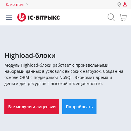
Клиентам
Авторизация
Россия
Нет аккаунта?
Зарегистрироваться
Казахстан
Беларусь
Логин
Highload-блоки
Модуль Highload-блоки работает с произвольными
Пароль
наборами данных в условиях высоких нагрузок. Создан на
основе ORM с поддержкой NoSQL. Экономит время и
деньги для ресурсов с высокой посещаемостью.
Запомнить меня на этом
компьютере
Забыли свой пароль?
Все модули и лицензии
Попробовать
или войдите с помощью