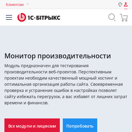
Клиентам
Авторизация
Россия
Нет аккаунта?
Зарегистрироваться
Казахстан
Беларусь
Логин
Монитор производительности
Модуль предназначен для тестирования
Пароль
производительности веб-проектов. Перспективным
проектам необходим качественный мощный хостинг и
оптимальная организация работы сайта. Своевременная
Запомнить меня на этом
проверка и устранение ошибок в настройках позволят
компьютере
сайту избежать перегрузок, а вас избавят от лишних затрат
Забыли свой пароль?
времени и финансов.
Все модули и лицензии
Попробовать
или войдите с помощью