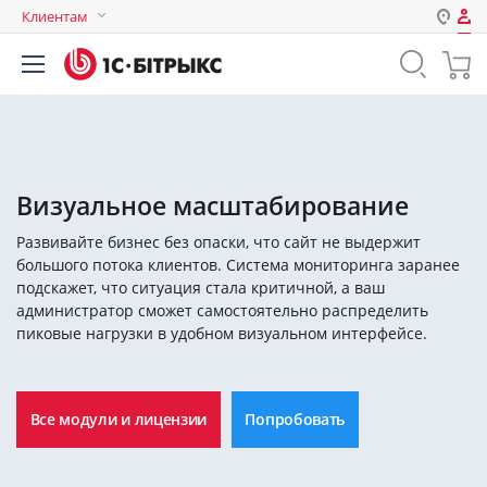
Клиентам
Авторизация
Россия
Нет аккаунта?
Зарегистрироваться
Казахстан
Беларусь
Логин
Визуальное масштабирование
Развивайте бизнес без опаски, что сайт не выдержит
Пароль
большого потока клиентов. Система мониторинга заранее
подскажет, что ситуация стала критичной, а ваш
администратор сможет самостоятельно распределить
Запомнить меня на этом
пиковые нагрузки в удобном визуальном интерфейсе.
компьютере
Забыли свой пароль?
Все модули и лицензии
Попробовать
или войдите с помощью