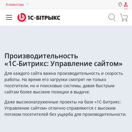
Клиентам
Авторизация
Россия
Нет аккаунта?
Зарегистрироваться
Казахстан
Беларусь
Логин
Производительность
«1С-Битрикс: Управление сайтом»
Пароль
Для каждого сайта важна производительность и скорость
работы. На время его загрузки смотрят не только
Запомнить меня на этом
посетители, но и поисковые системы, давая быстрым
компьютере
сайтам более высокие позиции в выдаче.
Забыли свой пароль?
Даже высоконагруженные проекты на базе «1С-Битрикс:
Управление сайтом» отлично справляются с высоким
потоком посетителей без ущерба для производительности.
или войдите с помощью