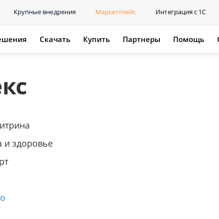
Крупные внедрения
Маркетплейс
Интеграция с 1С
ешения
Скачать
Купить
Партнеры
Помощь
кс
витрина
а и здоровье
рт
го