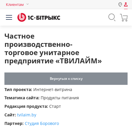
Клиентам
Авторизация
Россия
Нет аккаунта?
Зарегистрироваться
Казахстан
Частное
Беларусь
производственно-
Логин
торговое унитарное
предприятие «ТВИЛАЙМ»
Пароль
Вернуться к списку
Запомнить меня на этом
Тип проекта:
Интернет-витрина
компьютере
Тематика сайта:
Продукты питания
Забыли свой пароль?
Редакция продукта:
Старт
Сайт:
tvilaim.by
Партнер:
Студия Борового
или войдите с помощью