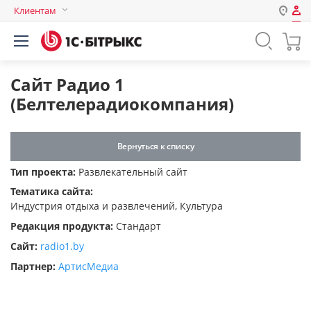
Клиентам
Авторизация
Россия
Нет аккаунта?
Зарегистрироваться
Казахстан
Сайт Радио 1
Беларусь
(Белтелерадиокомпания)
Логин
Вернуться к списку
Пароль
Тип проекта:
Развлекательный сайт
Тематика сайта:
Запомнить меня на этом
Индустрия отдыха и развлечений, Культура
компьютере
Редакция продукта:
Стандарт
Забыли свой пароль?
Сайт:
radio1.by
Партнер:
АртисМедиа
или войдите с помощью