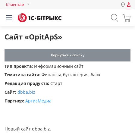
Клиентам
Авторизация
Россия
Нет аккаунта?
Зарегистрироваться
Казахстан
Сайт «OpitApS»
Беларусь
Логин
Вернуться к списку
Тип проекта:
Информационный сайт
Пароль
Тематика сайта:
Финансы, бухгалтерия, банк
Редакция продукта:
Старт
Запомнить меня на этом
Сайт:
dbba.biz
компьютере
Партнер:
АртисМедиа
Забыли свой пароль?
Новый сайт dbba.biz.
или войдите с помощью