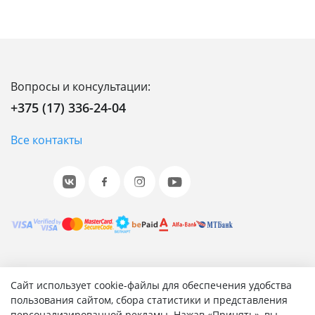
Вопросы и консультации:
+375 (17) 336-24-04
Все контакты
© 2001-2026 «Битрикс», «1С-Битрикс». Работает на 1С-
Сайт использует cookie-файлы для обеспечения удобства
Битрикс: Управление сайтом.
пользования сайтом, сбора статистики и представления
персонализированной рекламы. Нажав «Принять», вы
Согласие на обработку персональных данных