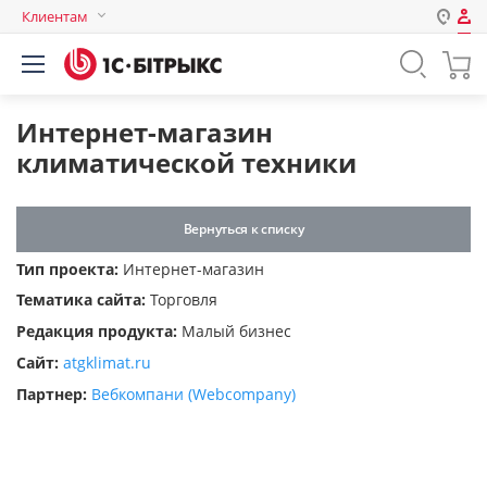
Клиентам
Авторизация
Россия
Нет аккаунта?
Зарегистрироваться
Казахстан
Интернет-магазин
Беларусь
климатической техники
Логин
Вернуться к списку
Пароль
Тип проекта:
Интернет-магазин
Тематика сайта:
Торговля
Запомнить меня на этом
Редакция продукта:
Малый бизнес
компьютере
Сайт:
atgklimat.ru
Забыли свой пароль?
Партнер:
Вебкомпани (Webcompany)
или войдите с помощью