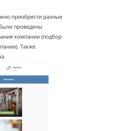
или войдите с помощью
можно приобрести разные
 были проведены
вания компании (подбор
пании). Также
а.