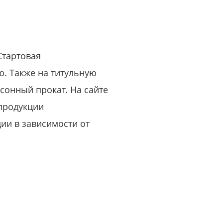
или войдите с помощью
Стартовая
ю. Также на титульную
асонный прокат. На сайте
 продукции
ии в зависимости от