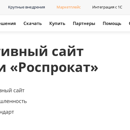
Крупные внедрения
Маркетплейс
Интеграция с 1С
ешения
Скачать
Купить
Партнеры
Помощь
тивный сайт
 «Роспрокат»
вный сайт
шленность
ндарт