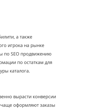
или войдите с помощью
илити, а также
ого игрока на рынке
мы по SEO продвижению
рмации по остаткам для
уры каталога.
венно вырасти конверсии
и чаще оформляют заказы